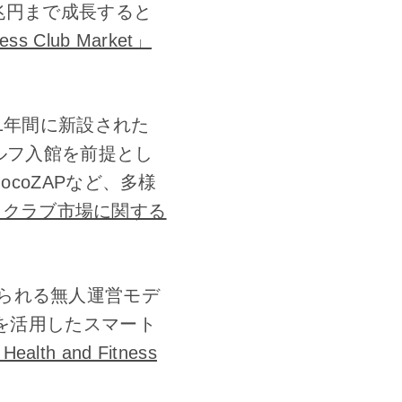
9兆円まで成長すると
ess Club Market」
去1年間に新設された
セルフ入館を前提とし
coZAPなど、多様
スクラブ市場に関する
られる無人運営モデ
ラを活用したスマート
th and Fitness