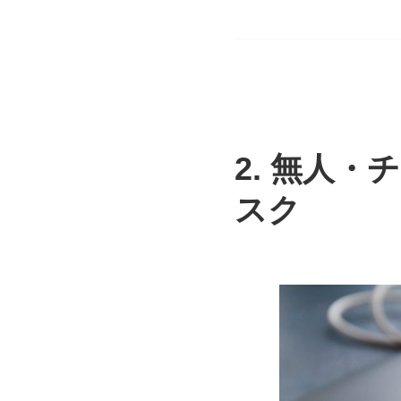
2. 無人
スク